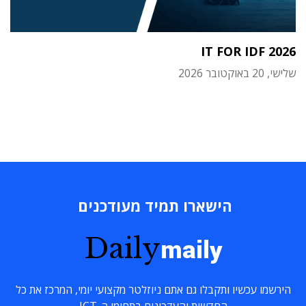
IT FOR IDF 2026
שלישי, 20 באוקטובר 2026
הישארו תמיד מעודכנים
Daily
maily
הירשמו עכשיו ותקבלו גם אתם ניוזלטר מקצועי יומי, המרכז את כל