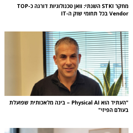
מחקר STKI השנתי: וואן טכנולוגיות דורגה כ-TOP
Vendor בכל תחומי שוק ה-IT
"העתיד הוא Physical AI – בינה מלאכותית שפועלת
בעולם הפיזי"