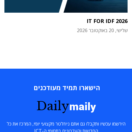
IT FOR IDF 2026
שלישי, 20 באוקטובר 2026
הישארו תמיד מעודכנים
Daily
maily
הירשמו עכשיו ותקבלו גם אתם ניוזלטר מקצועי יומי, המרכז את כל
החדשות והעדכונים בתחומי ה-ICT