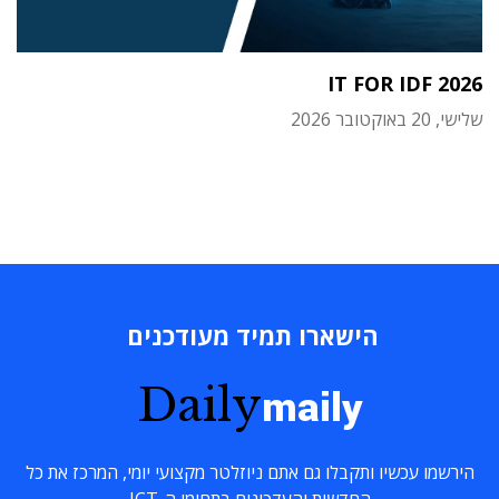
IT FOR IDF 2026
שלישי, 20 באוקטובר 2026
הישארו תמיד מעודכנים
Daily
maily
הירשמו עכשיו ותקבלו גם אתם ניוזלטר מקצועי יומי, המרכז את כל