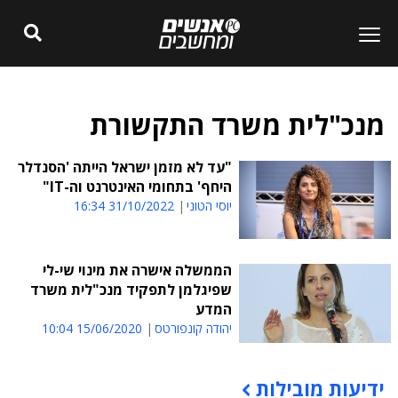
מנכ"לית משרד התקשורת
"עד לא מזמן ישראל הייתה 'הסנדלר
היחף' בתחומי האינטרנט וה-IT"
יוסי הטוני
31/10/2022 16:34
הממשלה אישרה את מינוי שי-לי
שפיגלמן לתפקיד מנכ"לית משרד
המדע
יהודה קונפורטס
15/06/2020 10:04
ידיעות מובילות
תוכן פרסומי