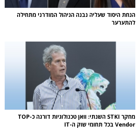
הנחת היסוד שעליה נבנה הניהול המודרני מתחילה
להתערער
מחקר STKI השנתי: וואן טכנולוגיות דורגה כ-TOP
Vendor בכל תחומי שוק ה-IT