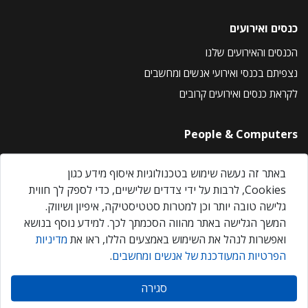
כנסים ואירועים
הכנסים והאירועים שלנו
נצפיתם בכנסי ואירועי אנשים ומחשבים
לקראת כנסים ואירועים קרובים
People & Computers
About Us
באתר זה נעשה שימוש בטכנולוגיות איסוף מידע כגון
Privacy Policy
Cookies, לרבות על ידי צדדים שלישיים, כדי לספק לך חווית
Contact Us
גלישה טובה יותר וכן למטרות סטטיסטיקה, איפיון ושיווק.
Our Events
המשך הגלישה באתר מהווה הסכמתך לכך. למידע נוסף בנושא
ואפשרות לנהל את השימוש באמצעים הללו, ראו את
מדיניות
הפרטיות המעודכנת של אנשים ומחשבים
.
אנשים ומחשבים © 2026 – כל הזכויות שמורות
סגירה
Created by