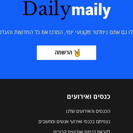
Daily
maily
 גם אתם ניוזלטר מקצועי יומי, המרכז את כל החדשות והעדכוני
הרשמה
כנסים ואירועים
הכנסים והאירועים שלנו
נצפיתם בכנסי ואירועי אנשים ומחשבים
לקראת כנסים ואירועים קרובים