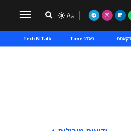
דקאסט
גאדג'Time
Tech N Talk
וכן פרסומי
תוכן פרסומי
וכן פרסומי