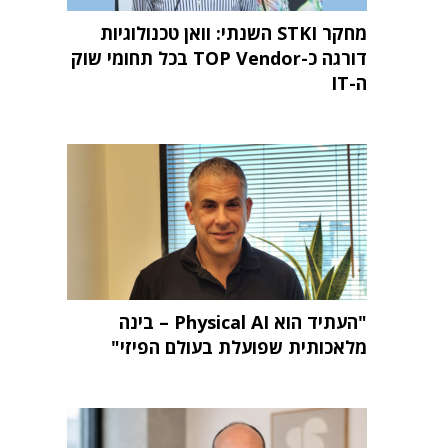
מחקר STKI השנתי: וואן טכנולוגיות
דורגה כ-TOP Vendor בכל תחומי שוק
ה-IT
"העתיד הוא Physical AI – בינה
מלאכותית שפועלת בעולם הפיזי"