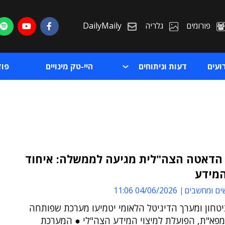
פורומים
גלריה
DailyMaily
ועים
דעות וניתוחים
היי-טק מינויים
פו
הדאטה הצה"לית מגיעה לממשלה: איחוד
המידע
ת
ים ומחשבים
04/06/2026 11:06
ת
טחון ומערך הדיגיטל הלאומי יטמיעו מערכת שפותחה
מפא"ת, הפועלת למיצוי המידע הצה"לי ● המערכת