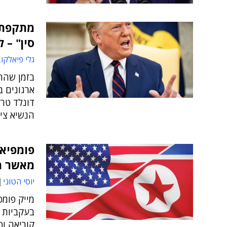
מתקפת 
סין" – 
גלי פיאלקו
בזמן שהה
ארגונים ב
דונלד טר
הנשיא צי
פומפיאו
מאשר ר
יוסי הטוני
מייק פומפ
בעקביות ל
קוריאה וס