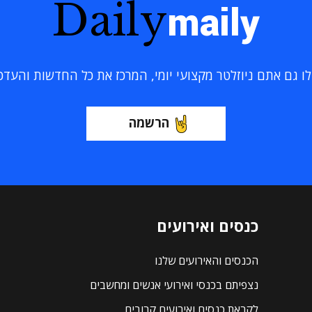
Daily
maily
 גם אתם ניוזלטר מקצועי יומי, המרכז את כל החדשות והעדכוני
הרשמה
כנסים ואירועים
הכנסים והאירועים שלנו
נצפיתם בכנסי ואירועי אנשים ומחשבים
לקראת כנסים ואירועים קרובים