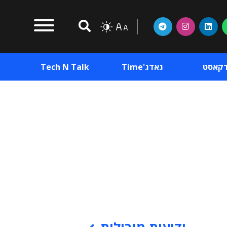
דקאסט
גאדג'Time
Tech N Talk
וכן פרסומי
תוכן פרסומי
וכן פרסומי