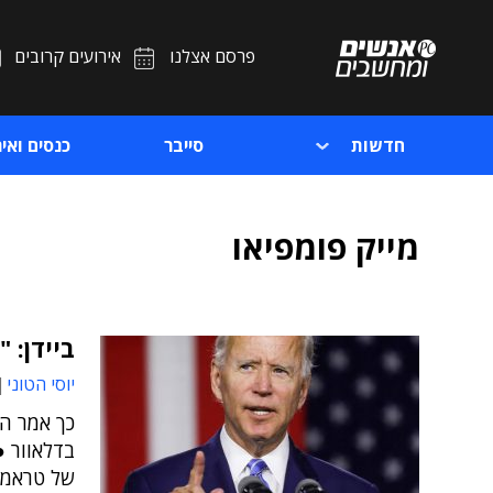
פרסם אצלנו
אירועים קרובים
חדשות
סייבר
כנסים ואיר
מייק פומפיאו
ביידן: 
יוסי הטוני
כך אמר הנ
בדלאוור ●
של טראמפ