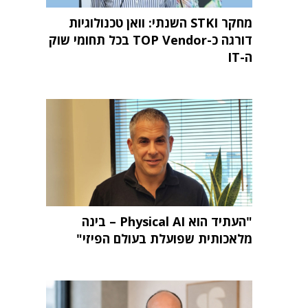
מחקר STKI השנתי: וואן טכנולוגיות
דורגה כ-TOP Vendor בכל תחומי שוק
ה-IT
"העתיד הוא Physical AI – בינה
מלאכותית שפועלת בעולם הפיזי"