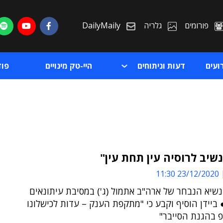
פורומים
גלריה
DailyMaily
ועים
דעות וניתוחים
היי-טק מינויים
פו
"נשיב לרוסיה עין תחת עין"
23/12/2020 11:30
ת
שיא הנבחר של ארה"ב אתמול (ג') במסיבת עיתונאים
ת
 ביידן הוסיף וקבע כי "מתקפת הענק – עדות לכישלונו
 בהגנת הסייבר"