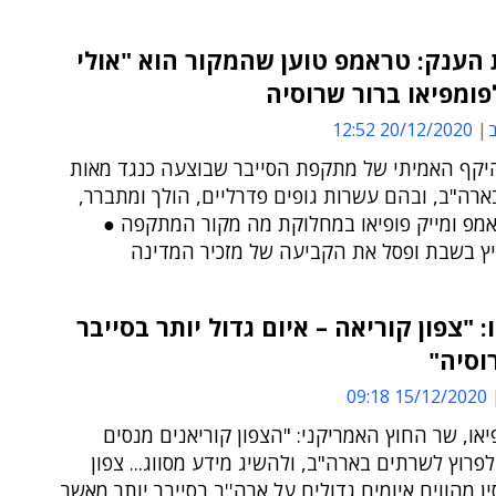
הענק: טראמפ טוען שהמקור הוא "אולי
לפומפיאו ברור שרוסיה
ב
20/12/2020 12:52
יקף האמיתי של מתקפת הסייבר שבוצעה כנגד מאות
ארה"ב, ובהם עשרות גופים פדרליים, הולך ומתברר,
אמפ ומייק פופיאו במחלוקת מה מקור המתקפה ●
יץ בשבת ופסל את הקביעה של מזכיר המדינה
: "צפון קוריאה – איום גדול יותר בסייבר
וסיה"
15/12/2020 09:18
יאו, שר החוץ האמריקני: "הצפון קוריאנים מנסים
פרוץ לשרתים בארה"ב, ולהשיג מידע מסווג... צפון
ין מהווים איומים גדולים על ארה''ב בסייבר יותר מאשר