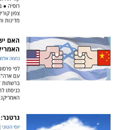
רוסיה ● ב
צפון קורי
מדינות וח
האם יש
האמריקנ
נחמה אלמו
לפי פרסו
עם ארה"ב
כניסתו ל
האמריקני,
גרטנר: 
יוסי הטוני