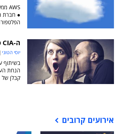
AWS 
● חברת ה
הפלטפורמ
ה-CIA פצחה במצוד אחר מדליף הסודות שלה
יוסי הטוני
קבלן של ה
אירועים קרובים