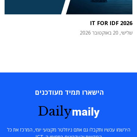
IT FOR IDF 2026
שלישי, 20 באוקטובר 2026
הישארו תמיד מעודכנים
Daily
maily
הירשמו עכשיו ותקבלו גם אתם ניוזלטר מקצועי יומי, המרכז את כל