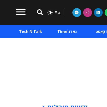
דקאסט
גאדג'Time
Tech N Talk
וכן פרסומי
תוכן פרסומי
וכן פרסומי