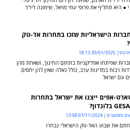
יה יו"רית הארגון, שפועל לקידום החינוך הדיגיטלי
י ● היא תחליף את פרופ' עמי מויאל, שימונה ליו"ר
ברות הישראליות שזכו בתחרות אד-טק
?
ורטס
30/01/2025 18:13
ברות שפיתחו אפליקציות בתחום החינוך, ושאחת מהן
דות רבות במדינות ערב, כולל כאלה שאין להן יחסים
ים עם ישראל
ארט-אפים ייצגו את ישראל בתחרות
בלונדון?
ים ומחשבים
07/11/2024 13:58
חתם את שבוע האד-טק הישראלי נבחרו