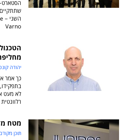
Varno
הטכנולו
מחליפה
יהודה קונפ
כך אמר אל
בתפקידו, 
לא מעט א
רלוונטית 
מטח מזר
תוכן מקודם