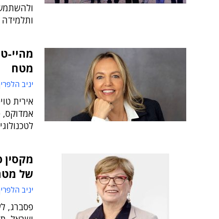
ולהשתמש 
ותלמידה 
מהיי-ט
מטח
יניב הלפרין
אירית טוי
לטכנולוגי
מקסין פ
של מטח
יניב הלפרין
פסברג, לש