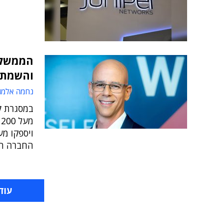
הממשלה
והשמת 
נחמה אלמו
מ
ויספקו מע
החברה הב
עוד