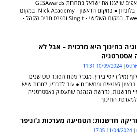
הסטארט-אפים שייצגו את ישראל בתחרות GESAwards
שתתקיים בלונדון ● במקום הראשון - Nick Academy, במקום
השני – Twee, במקום השלישי - Singit ובפרס חביב הקהל -
גיה בחינוך היא מרכזית – אבל לא
 אסטרטגיה
ורטס
10/09/2024 11:31
וף (מיל') יוסי בידץ, מנכ"ל מטח הסוגר שש שנים
בראיון לאנשים ומחשבים ● עוד לדבריו, למרות שיש
יי חדשנות, נדרשת הנהגה שתעסוק באסטרטגיה
למערכת החינוך
יקה חדשנות: הטמיעה מערכות ג'וניפר
11/04/2024 17:05