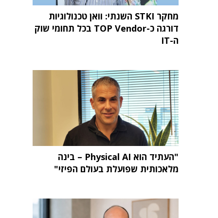
מחקר STKI השנתי: וואן טכנולוגיות
דורגה כ-TOP Vendor בכל תחומי שוק
ה-IT
"העתיד הוא Physical AI – בינה
מלאכותית שפועלת בעולם הפיזי"