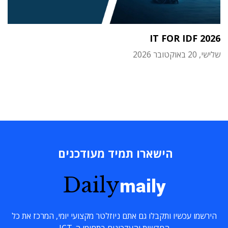
IT FOR IDF 2026
שלישי, 20 באוקטובר 2026
הישארו תמיד מעודכנים
Daily
maily
הירשמו עכשיו ותקבלו גם אתם ניוזלטר מקצועי יומי, המרכז את כל