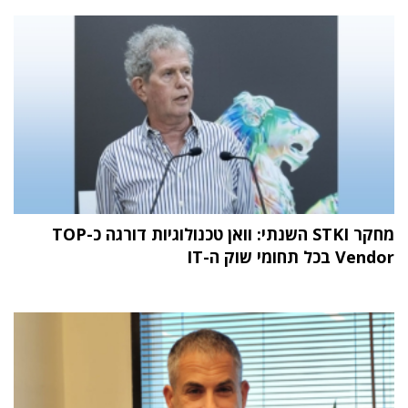
מחקר STKI השנתי: וואן טכנולוגיות דורגה כ-TOP
Vendor בכל תחומי שוק ה-IT