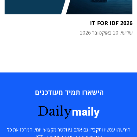
IT FOR IDF 2026
שלישי, 20 באוקטובר 2026
הישארו תמיד מעודכנים
Daily
maily
הירשמו עכשיו ותקבלו גם אתם ניוזלטר מקצועי יומי, המרכז את כל