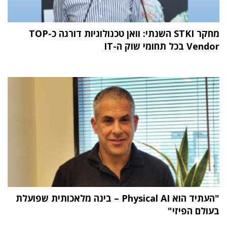
מחקר STKI השנתי: וואן טכנולוגיות דורגה כ-TOP
Vendor בכל תחומי שוק ה-IT
"העתיד הוא Physical AI – בינה מלאכותית שפועלת
בעולם הפיזי"