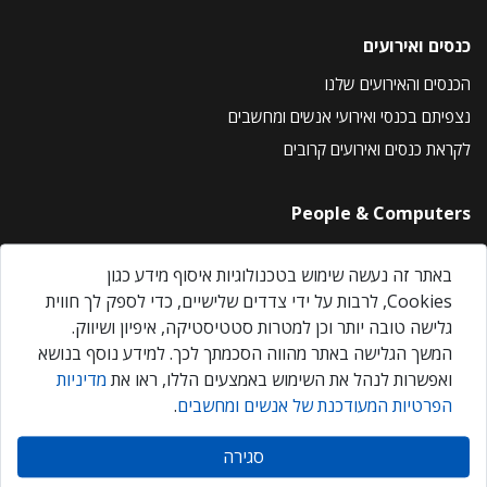
כנסים ואירועים
הכנסים והאירועים שלנו
נצפיתם בכנסי ואירועי אנשים ומחשבים
לקראת כנסים ואירועים קרובים
People & Computers
About Us
באתר זה נעשה שימוש בטכנולוגיות איסוף מידע כגון
Privacy Policy
Cookies, לרבות על ידי צדדים שלישיים, כדי לספק לך חווית
Contact Us
גלישה טובה יותר וכן למטרות סטטיסטיקה, איפיון ושיווק.
Our Events
המשך הגלישה באתר מהווה הסכמתך לכך. למידע נוסף בנושא
ואפשרות לנהל את השימוש באמצעים הללו, ראו את
מדיניות
הפרטיות המעודכנת של אנשים ומחשבים
.
אנשים ומחשבים © 2026 – כל הזכויות שמורות
סגירה
Created by