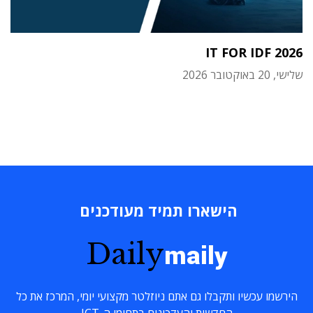
IT FOR IDF 2026
שלישי, 20 באוקטובר 2026
הישארו תמיד מעודכנים
Daily
maily
הירשמו עכשיו ותקבלו גם אתם ניוזלטר מקצועי יומי, המרכז את כל