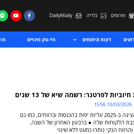
פורומים
גלריה
DailyMaily
ועים
דעות וניתוחים
היי-טק מינויים
פו
יוביות לפרטנר: רשמה שיא של 13 שנים
10/03/2026 15:56
ת
החברה הציגה ב-2025 עליות יפות בהכנסות וברווחים, כמו גם
ת
צבת הלקוחות שלה ● ברבעון האחרון של השנה,
הרווח הנקי נותרו כמעט ללא שינוי