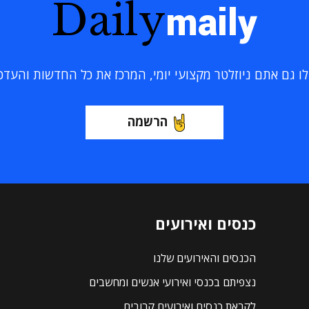
Daily
maily
 גם אתם ניוזלטר מקצועי יומי, המרכז את כל החדשות והעדכוני
הרשמה
כנסים ואירועים
הכנסים והאירועים שלנו
נצפיתם בכנסי ואירועי אנשים ומחשבים
לקראת כנסים ואירועים קרובים