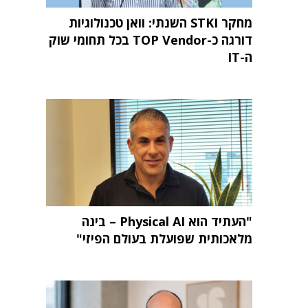
מחקר STKI השנתי: וואן טכנולוגיות
דורגה כ-TOP Vendor בכל תחומי שוק
ה-IT
"העתיד הוא Physical AI – בינה
מלאכותית שפועלת בעולם הפיזי"