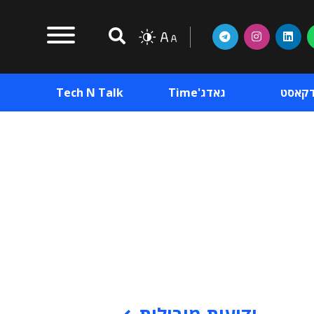
דקאסט
גאדג'Time
Tech N Talk
וכן פרסומי
תוכן פרסומי
וכן פרסומי