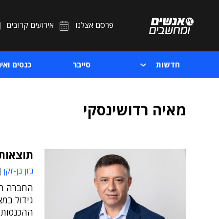
פרסם אצלנו
אירועים קרובים
חדשות
סייבר
כנסים ואיר
מאיה רדושינסקי
תוצאות ח
ג'ון בן-זקן
גידול במ
ההכנסות ו