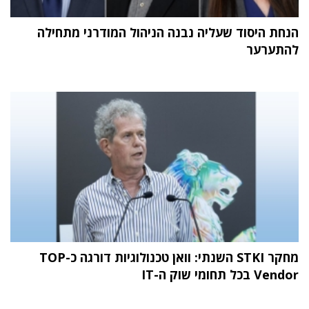
הנחת היסוד שעליה נבנה הניהול המודרני מתחילה
להתערער
מחקר STKI השנתי: וואן טכנולוגיות דורגה כ-TOP
Vendor בכל תחומי שוק ה-IT