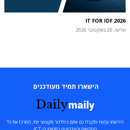
IT FOR IDF 2026
שלישי, 20 באוקטובר 2026
הישארו תמיד מעודכנים
Daily
maily
הירשמו עכשיו ותקבלו גם אתם ניוזלטר מקצועי יומי, המרכז את כל
החדשות והעדכונים בתחומי ה-ICT