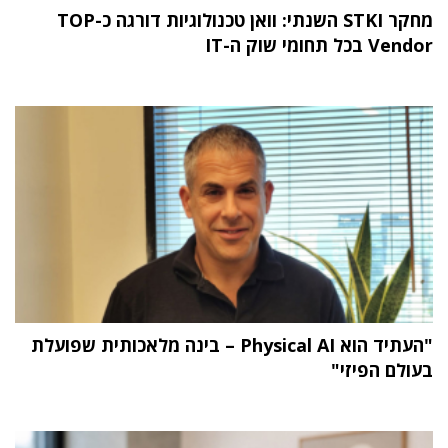
מחקר STKI השנתי: וואן טכנולוגיות דורגה כ-TOP
Vendor בכל תחומי שוק ה-IT
"העתיד הוא Physical AI – בינה מלאכותית שפועלת
בעולם הפיזי"