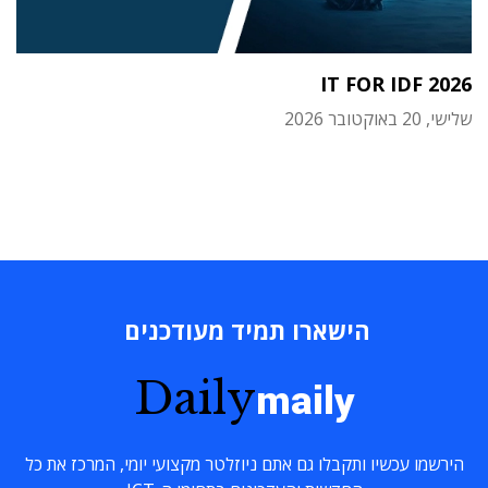
IT FOR IDF 2026
שלישי, 20 באוקטובר 2026
הישארו תמיד מעודכנים
Daily
maily
הירשמו עכשיו ותקבלו גם אתם ניוזלטר מקצועי יומי, המרכז את כל