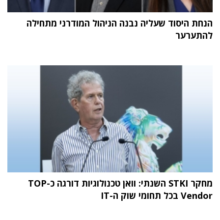
הנחת היסוד שעליה נבנה הניהול המודרני מתחילה
להתערער
מחקר STKI השנתי: וואן טכנולוגיות דורגה כ-TOP
Vendor בכל תחומי שוק ה-IT