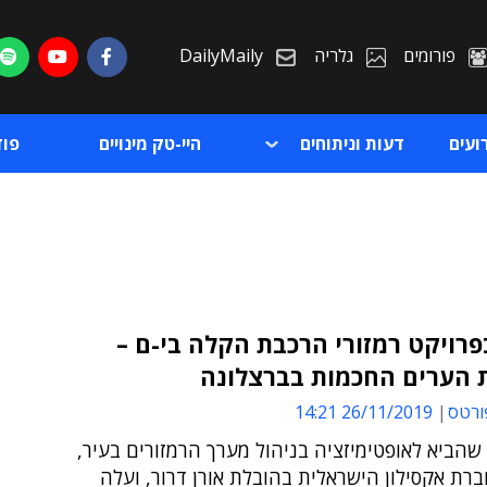
פורומים
גלריה
DailyMaily
ועים
דעות וניתוחים
היי-טק מינויים
פו
רויקט רמזורי הרכבת הקלה בי-ם –
 הערים החכמות בברצלונה
ת
ורטס
26/11/2019 14:21
ת
שהביא לאופטימיזציה בניהול מערך הרמזורים בעיר,
רת אקסילון הישראלית בהובלת אורן דרור, ועלה