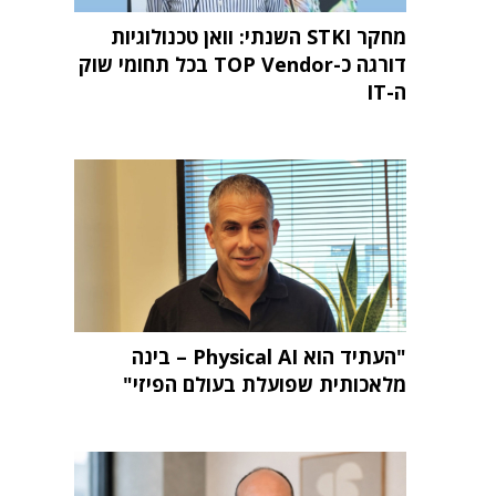
מחקר STKI השנתי: וואן טכנולוגיות
דורגה כ-TOP Vendor בכל תחומי שוק
ה-IT
"העתיד הוא Physical AI – בינה
מלאכותית שפועלת בעולם הפיזי"