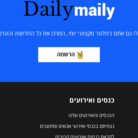
Daily
maily
 גם אתם ניוזלטר מקצועי יומי, המרכז את כל החדשות והעדכוני
הרשמה
כנסים ואירועים
הכנסים והאירועים שלנו
נצפיתם בכנסי ואירועי אנשים ומחשבים
לקראת כנסים ואירועים קרובים