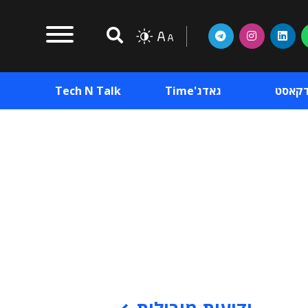
דקאסט
גאדג'Time
Tech N Talk
וכן פרסומי
תוכן פרסומי
וכן פרסומי