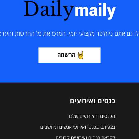
Daily
maily
 גם אתם ניוזלטר מקצועי יומי, המרכז את כל החדשות והעדכוני
הרשמה
כנסים ואירועים
הכנסים והאירועים שלנו
נצפיתם בכנסי ואירועי אנשים ומחשבים
לקראת כנסים ואירועים קרובים