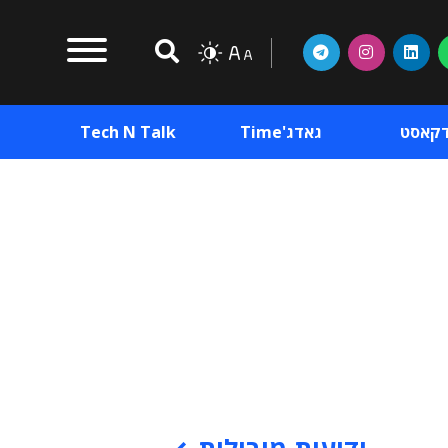
דקאסט
גאדג'Time
Tech N Talk
וכן פרסומי
תוכן פרסומי
וכן פרסומי