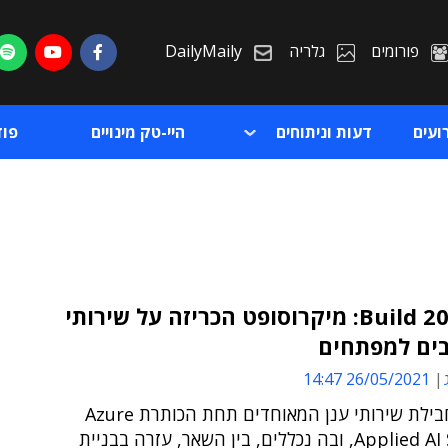
פורומים
גלריה
DailyMaily
ועים
דעות וניתוחים
היי-טק מינויים
פו
כנס Build 2021: מיקרוסופט הכריזה על שירותי
ת
26/05/2021 14:47
ת
מדובר בחבילת שירותי ענן המאוחדים תחת הכותרת Azure
Applied AI Services, ובה נכללים, בין השאר, עזרה בבניית