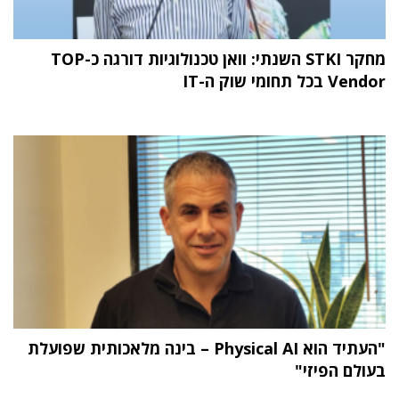
מחקר STKI השנתי: וואן טכנולוגיות דורגה כ-TOP
Vendor בכל תחומי שוק ה-IT
"העתיד הוא Physical AI – בינה מלאכותית שפועלת
בעולם הפיזי"