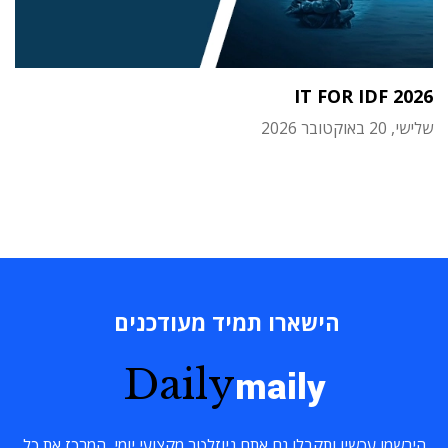
IT FOR IDF 2026
שלישי, 20 באוקטובר 2026
הישארו תמיד מעודכנים
Daily
maily
הירשמו עכשיו ותקבלו גם אתם ניוזלטר מקצועי יומי, המרכז את כל