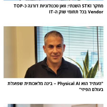
מחקר STKI השנתי: וואן טכנולוגיות דורגה כ-TOP
Vendor בכל תחומי שוק ה-IT
"העתיד הוא Physical AI – בינה מלאכותית שפועלת
בעולם הפיזי"