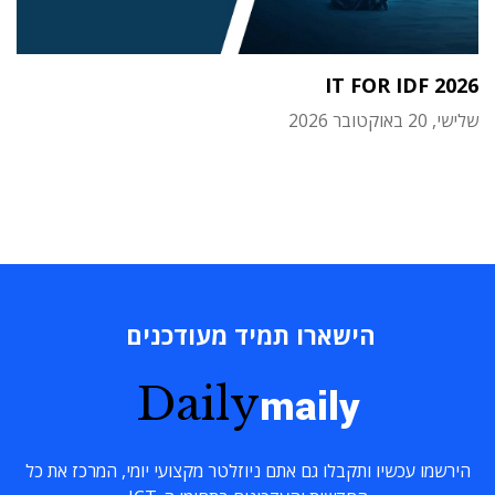
IT FOR IDF 2026
שלישי, 20 באוקטובר 2026
הישארו תמיד מעודכנים
Daily
maily
הירשמו עכשיו ותקבלו גם אתם ניוזלטר מקצועי יומי, המרכז את כל