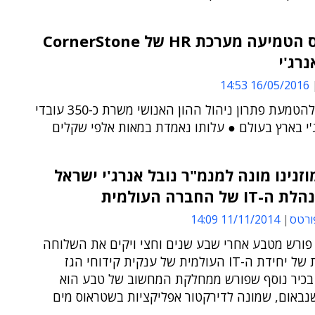
מטריקס הטמיעה מערכת HR של CornerStone
נרג'י
16/05/2016 14:53
הפרויקט להטמעת פתרון ניהול ההון האנושי משרת כ-350 עובדי
'י בארץ בעולם ● עלותו נאמדת במאות אלפי שקלים
וזנינו מונה למנמ"ר נובל אנרג'י ישראל
 של החברה העולמית
ורטס
11/11/2014 14:09
 פורש מטבע אחרי שבע שנים וחצי ויקים את השלוחה
הישראלית של יחידת ה-IT העולמית של ענקית קידוחי הגז
בכיר נוסף שפורש ממחלקת המחשוב של טבע הוא
נבאום, שמונה לדירקטור אפליקציות בשטראוס מים