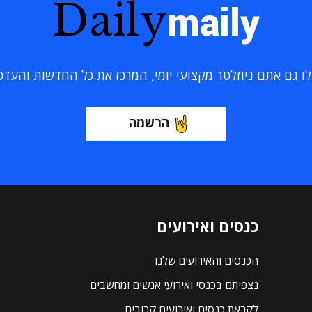
Daily
maily
 גם אתם ניוזלטר מקצועי יומי, המרכז את כל החדשות והעדכוני
הרשמה
כנסים ואירועים
הכנסים והאירועים שלנו
נצפיתם בכנסי ואירועי אנשים ומחשבים
לקראת כנסים ואירועים קרובים