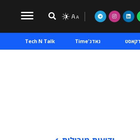
דקאסט
גאדג'Time
Tech N Talk
וכן פרסומי
תוכן פרסומי
וכן פרסומי