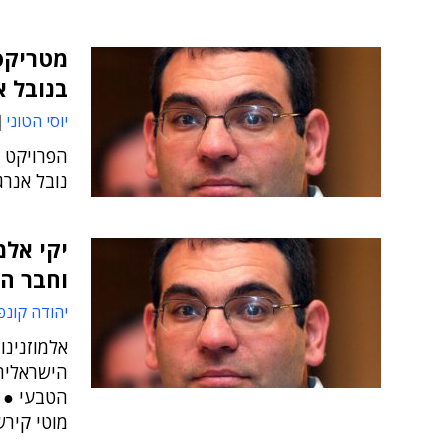
בנובל א
יוסי הטוני
נובל אנרג
יקי אלמ
וחבר הנהלת ה-IT
יהודה קונפ
אלמוזנינו
הטבעי ● 
מוטי קירש