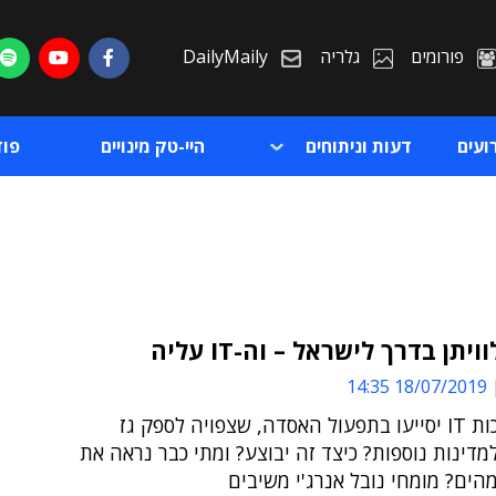
פורומים
גלריה
DailyMaily
ועים
דעות וניתוחים
היי-טק מינויים
פו
תן בדרך לישראל – וה-IT עליה
18/07/2019 14:35
ת
אילו מערכות IT יסייעו בתפעול האסדה, שצפויה לספק גז
ת
מדינות נוספות? כיצד זה יבוצע? ומתי כבר נראה את
מהים? מומחי נובל אנרג'י משיבים