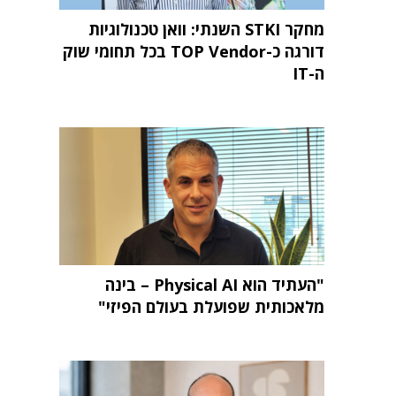
מחקר STKI השנתי: וואן טכנולוגיות
דורגה כ-TOP Vendor בכל תחומי שוק
ה-IT
"העתיד הוא Physical AI – בינה
מלאכותית שפועלת בעולם הפיזי"