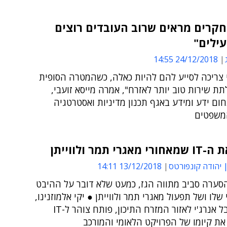
חקרים מראים שרוב העובדים רוצים
עילים"
24/12/2018 14:55
 צריכה לסייע להם להיות כאלה, כשהמטרה הסופית
תת שירות טוב יותר לאזרח", אמרה מייסא זועבי,
ם ידע ומידע באגף תכנון מדיניות ואסטרטגיה
משפטים
גרי תמר ולווייתן
| יהודה קונפורטס
13/12/2018 14:11
הסערה סביב מתווה הגז, כמעט שלא דובר על ההיבט
 שלו ושל תפעול מאגרי תמר ולווייתן ● יקי אלמוזנינו,
מנמ''ר נובל אנרג'י לאזור המזרח התיכון, פותח צוהר ל-IT
ת קיומו של הפרויקט הלאומי והמורכב