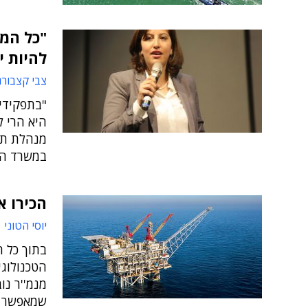
"כל המ
להיות י
צבי קצבורג
"בתפקידי
היא הרי ל
מנהלת תחו
במשרד ה
הכירו את ה-IT שמאחורי מא
יוסי הטוני 
בתוך כל 
הטכנולוגי
שמאפשר א