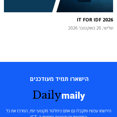
IT FOR IDF 2026
שלישי, 20 באוקטובר 2026
הישארו תמיד מעודכנים
Daily
maily
הירשמו עכשיו ותקבלו גם אתם ניוזלטר מקצועי יומי, המרכז את כל