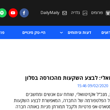
פורומים
גלריה
DailyMaily
ועים
דעות וניתוחים
היי-טק מינויים
פו
אלי: לבצע השקעות מהכורסה בסלון
09/02/2020 15:46
ת
ן, מנכ"ל אקזיטוואלי, שוחח עם אנשים ומחשבים
ת
ל הפלטפורמה של החברה, המאפשרת לבצע השקעות
טארט-אפ פרטיות ולקבל תמורתן מניות באותה חברה