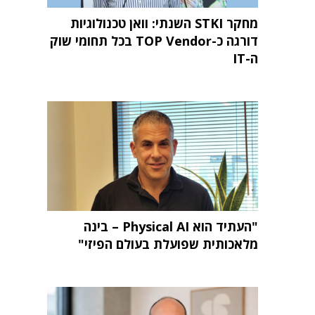
מחקר STKI השנתי: וואן טכנולוגיות
דורגה כ-TOP Vendor בכל תחומי שוק
ה-IT
"העתיד הוא Physical AI – בינה
מלאכותית שפועלת בעולם הפיזי"