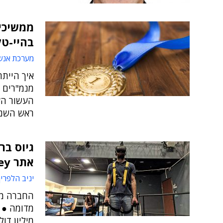
ממשיכי
בהיי-ט
מערכת אנש
איך היית
מנמ"רים ו
העשור הע
ראש השנה
אתר ExitValley
יניב הלפרין
החברה מפ
מיליון דו