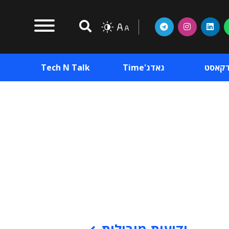
דקאסט
גאדג'Time
Tech N Talk
וכן פרסומי
תוכן פרסומי
וכן פרסומי