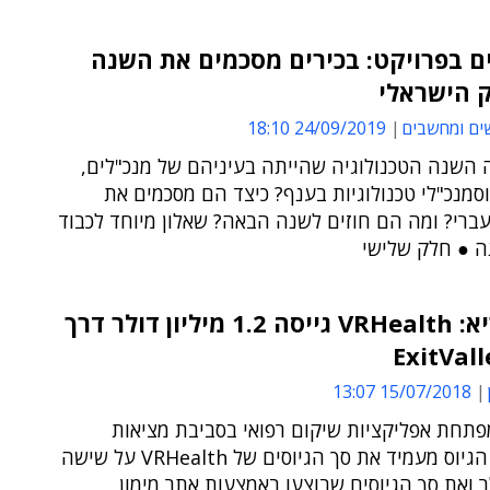
ם בפרויקט: בכירים מסכמים את השנה
ק הישראלי
ים ומחשבים
24/09/2019 18:10
ה השנה הטכנולוגיה שהייתה בעיניהם של מנכ"לים,
סמנכ"לי טכנולוגיות בענף? כיצד הם מסכמים את
ברי? ומה הם חוזים לשנה הבאה? שאלון מיוחד לכבוד
 ● חלק שלישי
גיוס בריא: VRHealth גייסה 1.2 מיליון דולר דרך
15/07/2018 13:07
תחת אפליקציות שיקום רפואי בסביבת מציאות
מדומה ● הגיוס מעמיד את סך הגיוסים של VRHealth על שישה
לר ואת סך הגיוסים שבוצעו באמצעות אתר מימון