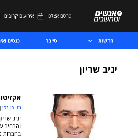
פרסם אצלנו
אירועים קרובים
חדשות
סייבר
כנסים ואיר
יניב שריון
אקזיטוו
ג'ון בן-זקן
יניב שריו
והרחיב ע
בחברות ס