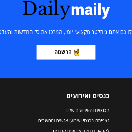
Daily
maily
 גם אתם ניוזלטר מקצועי יומי, המרכז את כל החדשות והעדכוני
הרשמה
כנסים ואירועים
הכנסים והאירועים שלנו
נצפיתם בכנסי ואירועי אנשים ומחשבים
לקראת כנסים ואירועים קרובים