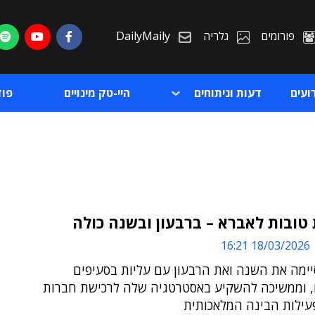
פורומים
גלריה
DailyMaily
ועים
דעות וניתוחים
היי-טק מינויים
פו
טובות לאברא – ברבעון ובשנה כולה
18/03/2026 16:21
ת
ימה את השנה ואת הרבעון עם עליות בסעיפים
ת
, וממשיכה להשקיע באסטרטגיה שלה לרכישת חברות
פעילות הבינה המלאכותית