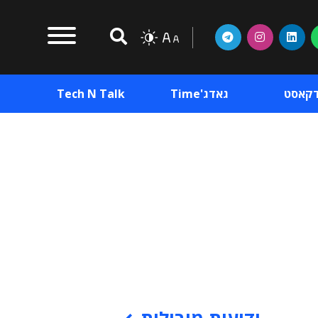
דקאסט
גאדג'Time
Tech N Talk
וכן פרסומי
תוכן פרסומי
וכן פרסומי