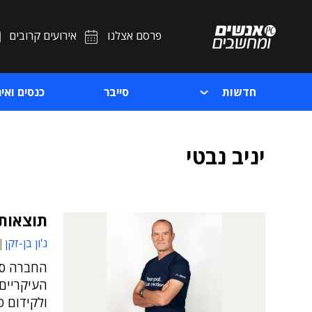
פרסם אצלנו
אירועים קרובים
חדשות
סייבר
כנסים ואיר
יניב נבטי
תוצאות 
ג'ון בן-זקן
החברה סי
העיקריים
ולקידום 