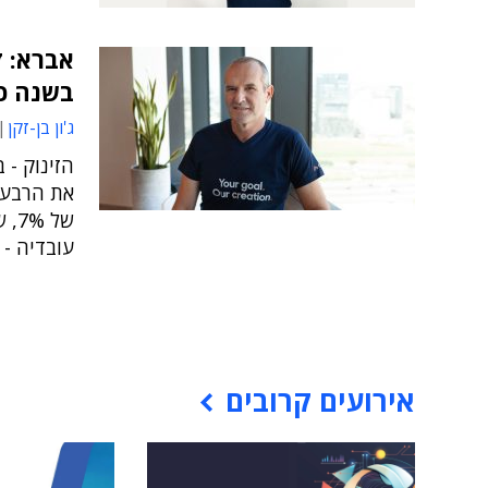
אברא: ז
בשנה כ
ג'ון בן-זקן
של 
עובדיה - 10%
אירועים קרובים