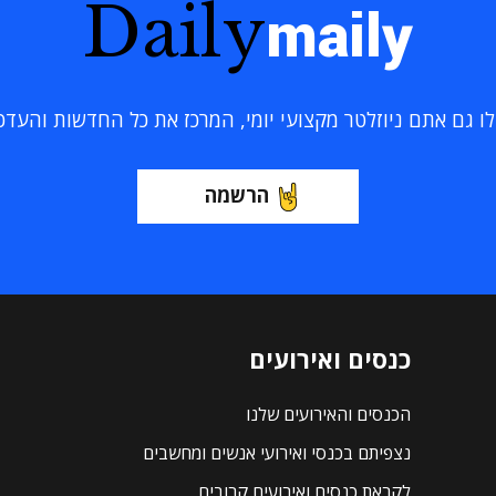
Daily
maily
 גם אתם ניוזלטר מקצועי יומי, המרכז את כל החדשות והעדכוני
הרשמה
כנסים ואירועים
הכנסים והאירועים שלנו
נצפיתם בכנסי ואירועי אנשים ומחשבים
לקראת כנסים ואירועים קרובים