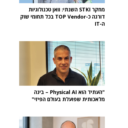
מחקר STKI השנתי: וואן טכנולוגיות
דורגה כ-TOP Vendor בכל תחומי שוק
ה-IT
"העתיד הוא Physical AI – בינה
מלאכותית שפועלת בעולם הפיזי"