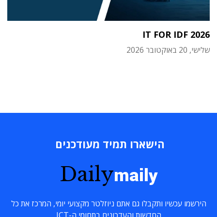
IT FOR IDF 2026
שלישי, 20 באוקטובר 2026
הישארו תמיד מעודכנים
Daily
maily
הירשמו עכשיו ותקבלו גם אתם ניוזלטר מקצועי יומי, המרכז את כל
החדשות והעדכונים בתחומי ה-ICT