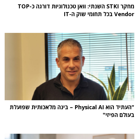
מחקר STKI השנתי: וואן טכנולוגיות דורגה כ-TOP
Vendor בכל תחומי שוק ה-IT
"העתיד הוא Physical AI – בינה מלאכותית שפועלת
בעולם הפיזי"