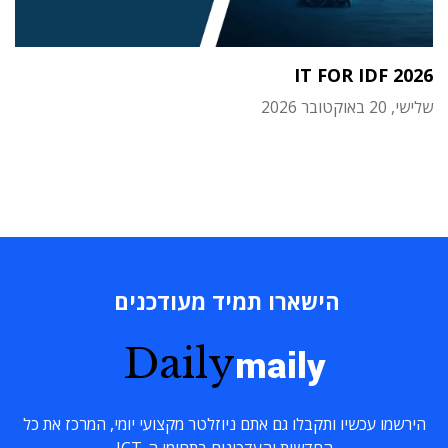
IT FOR IDF 2026
שלישי, 20 באוקטובר 2026
הישארו תמיד מעודכנים
Daily
maily
הירשמו עכשיו ותקבלו גם אתם ניוזלטר מקצועי יומי, המרכז את כל