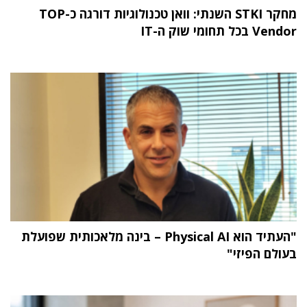
מחקר STKI השנתי: וואן טכנולוגיות דורגה כ-TOP
Vendor בכל תחומי שוק ה-IT
"העתיד הוא Physical AI – בינה מלאכותית שפועלת
בעולם הפיזי"