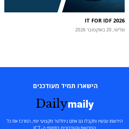
IT FOR IDF 2026
שלישי, 20 באוקטובר 2026
הישארו תמיד מעודכנים
Daily
maily
הירשמו עכשיו ותקבלו גם אתם ניוזלטר מקצועי יומי, המרכז את כל
החדשות והעדכונים בתחומי ה-ICT