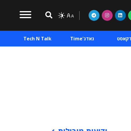
דקאסט
גאדג'Time
Tech N Talk
וכן פרסומי
תוכן פרסומי
וכן פרסומי