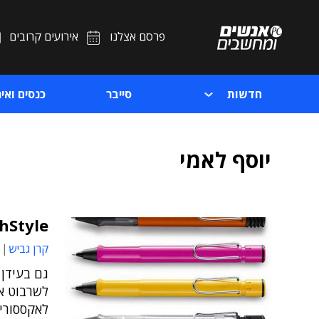
פרסם אצלנו
אירועים קרובים
חדשות
סייבר
כנסים ואיר
יוסף לאמי
HiTechStyle:
קרן גביש
גם בעידן
לשרבוט א
לאקססורי