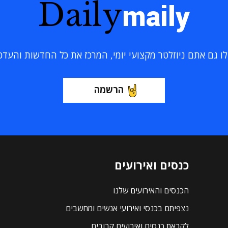
Daily
maily
 גם אתם ניוזלטר מקצועי יומי, המרכז את כל החדשות והעדכוני
הרשמה
כנסים ואירועים
הכנסים והאירועים שלנו
נצפיתם בכנסי ואירועי אנשים ומחשבים
לקראת כנסים ואירועים קרובים