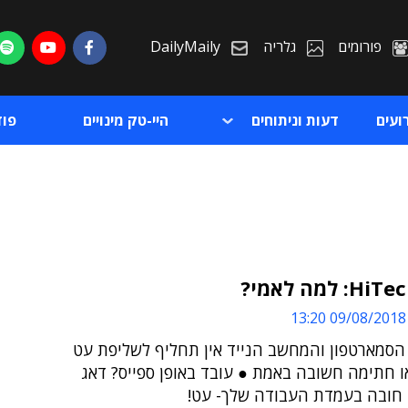
פורומים
גלריה
DailyMaily
ועים
דעות וניתוחים
היי-טק מינויים
פו
 למה לאמי?
09/08/2018 13:20
ת
 הסמארטפון והמחשב הנייד אין תחליף לשליפת עט
ת
ו חתימה חשובה באמת ● עובד באופן ספייס? דאג
 חובה בעמדת העבודה שלך- עט!