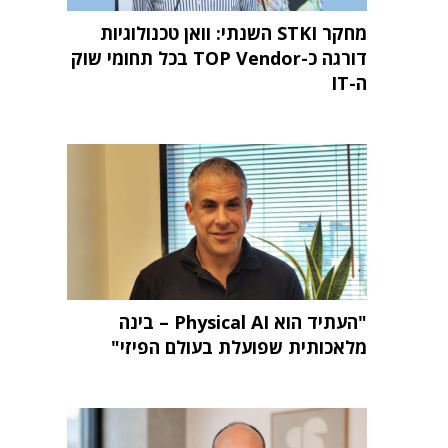
מחקר STKI השנתי: וואן טכנולוגיות
דורגה כ-TOP Vendor בכל תחומי שוק
ה-IT
"העתיד הוא Physical AI – בינה
מלאכותית שפועלת בעולם הפיזי"