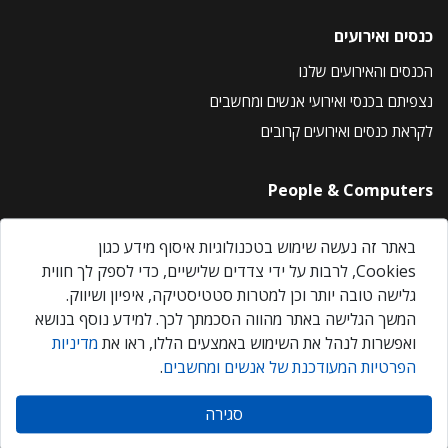
כנסים ואירועים
הכנסים והאירועים שלנו
נצפיתם בכנסי ואירועי אנשים ומחשבים
לקראת כנסים ואירועים קרובים
People & Computers
About Us
באתר זה נעשה שימוש בטכנולוגיות איסוף מידע כגון
Privacy Policy
Cookies, לרבות על ידי צדדים שלישיים, כדי לספק לך חווית
Contact Us
גלישה טובה יותר וכן למטרות סטטיסטיקה, איפיון ושיווק.
Our Events
המשך הגלישה באתר מהווה הסכמתך לכך. למידע נוסף בנושא
ואפשרות לנהל את השימוש באמצעים הללו, ראו את
מדיניות
הפרטיות המעודכנת של אנשים ומחשבים
.
אנשים ומחשבים © 2026 – כל הזכויות שמורות
סגירה
Created by