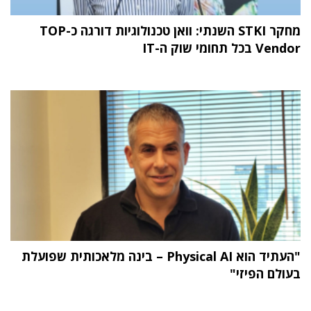
מחקר STKI השנתי: וואן טכנולוגיות דורגה כ-TOP
Vendor בכל תחומי שוק ה-IT
"העתיד הוא Physical AI – בינה מלאכותית שפועלת
בעולם הפיזי"