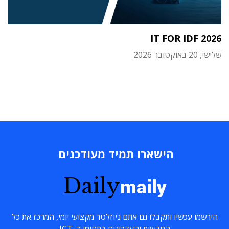
IT FOR IDF 2026
שלישי, 20 באוקטובר 2026
הישארו תמיד מעודכנים
Daily
maily
הירשמו עכשיו ותקבלו גם אתם ניוזלטר מקצועי יומי, המרכז את כל