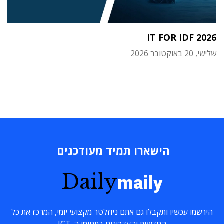
IT FOR IDF 2026
שלישי, 20 באוקטובר 2026
הישארו תמיד מעודכנים
Daily
maily
הירשמו עכשיו ותקבלו גם אתם ניוזלטר מקצועי יומי, המרכז את כל