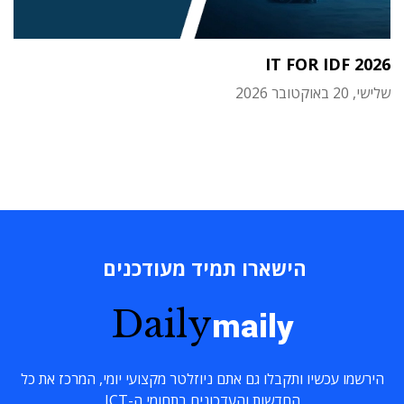
IT FOR IDF 2026
שלישי, 20 באוקטובר 2026
הישארו תמיד מעודכנים
Daily
maily
הירשמו עכשיו ותקבלו גם אתם ניוזלטר מקצועי יומי, המרכז את כל
החדשות והעדכונים בתחומי ה-ICT