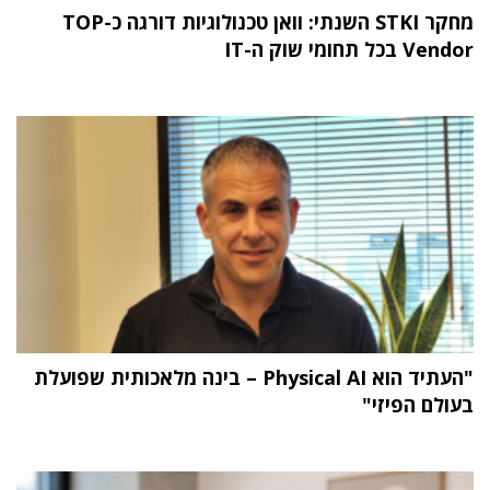
מחקר STKI השנתי: וואן טכנולוגיות דורגה כ-TOP
Vendor בכל תחומי שוק ה-IT
"העתיד הוא Physical AI – בינה מלאכותית שפועלת
בעולם הפיזי"