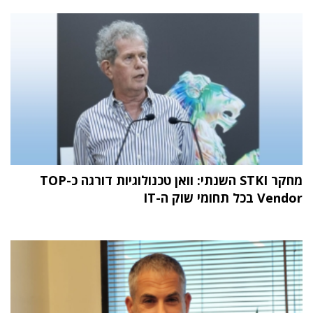
מחקר STKI השנתי: וואן טכנולוגיות דורגה כ-TOP
Vendor בכל תחומי שוק ה-IT