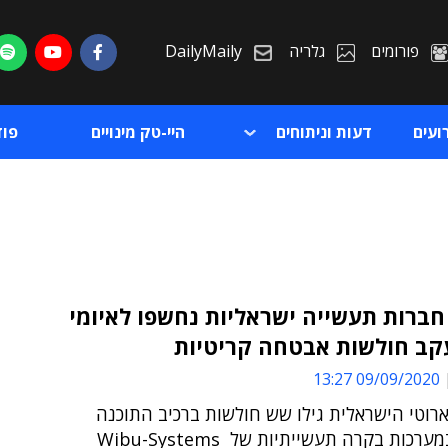
פורומים
גלריה
DailyMaily
ועים
דעות וניתוחים
היי-טק מינויים
פו
ברות תעשייה ישראליות נחשפו לאיומי
עקב חולשות אבטחה קריטיות
ת
09/09/2020 13:27
ת
רוטי הישראלית גילו שש חולשות ברכיב התוכנה
כות בקרה תעשייתיות של Wibu-Systems