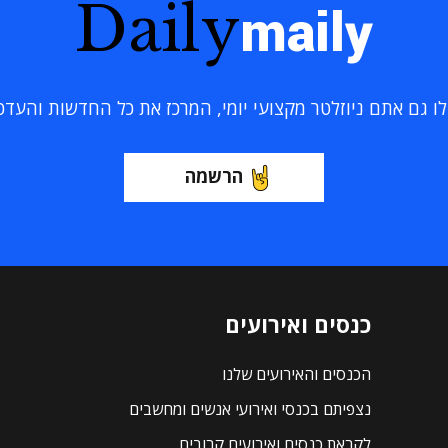
Daily
maily
 גם אתם ניוזלטר מקצועי יומי, המרכז את כל החדשות והעדכוני
הרשמה
כנסים ואירועים
הכנסים והאירועים שלנו
נצפיתם בכנסי ואירועי אנשים ומחשבים
לקראת כנסים ואירועים קרובים