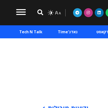
דקאסט
גאדג'Time
Tech N Talk
וכן פרסומי
תוכן פרסומי
וכן פרסומי