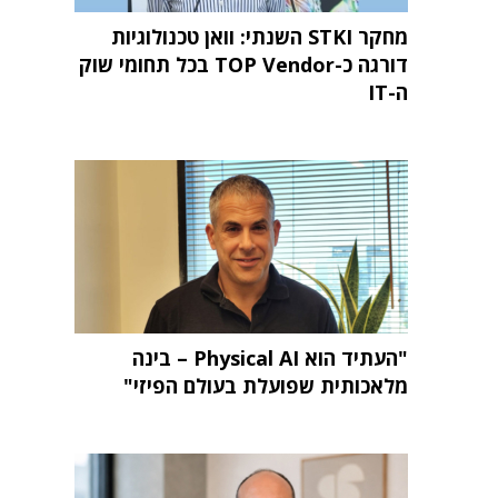
מחקר STKI השנתי: וואן טכנולוגיות
דורגה כ-TOP Vendor בכל תחומי שוק
ה-IT
"העתיד הוא Physical AI – בינה
מלאכותית שפועלת בעולם הפיזי"