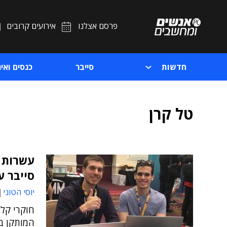
פרסם אצלנו
אירועים קרובים
חדשות
סייבר
כנסים ואיר
טל קרן
עשרות ח
סייבר 
יוסי הטוני
חוקרי קלא
המותקן במער