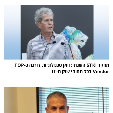
מחקר STKI השנתי: וואן טכנולוגיות דורגה כ-TOP
Vendor בכל תחומי שוק ה-IT