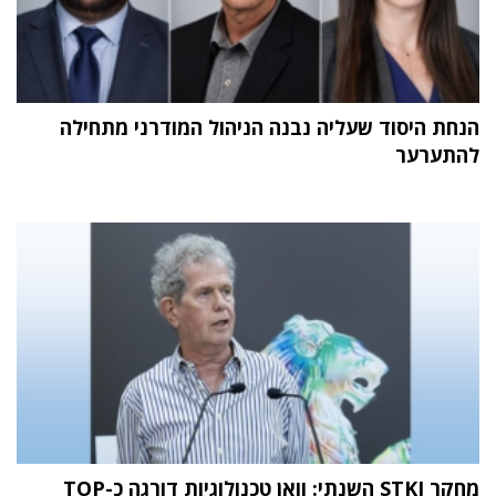
הנחת היסוד שעליה נבנה הניהול המודרני מתחילה
להתערער
מחקר STKI השנתי: וואן טכנולוגיות דורגה כ-TOP