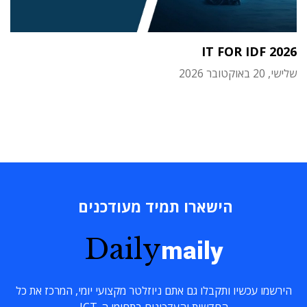
IT FOR IDF 2026
שלישי, 20 באוקטובר 2026
הישארו תמיד מעודכנים
Daily
maily
הירשמו עכשיו ותקבלו גם אתם ניוזלטר מקצועי יומי, המרכז את כל