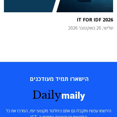
IT FOR IDF 2026
שלישי, 20 באוקטובר 2026
הישארו תמיד מעודכנים
Daily
maily
הירשמו עכשיו ותקבלו גם אתם ניוזלטר מקצועי יומי, המרכז את כל