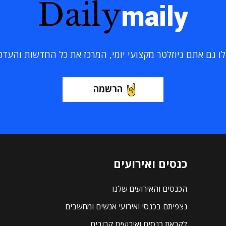
Daily
maily
 גם אתם ניוזלטר מקצועי יומי, המרכז את כל החדשות והעדכוני
הרשמה
כנסים ואירועים
הכנסים והאירועים שלנו
נצפיתם בכנסי ואירועי אנשים ומחשבים
לקראת כנסים ואירועים קרובים