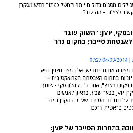
כוללים מסכים גדולים יותר ולמשל כפתור חדש מסקרן
ור לצילום - מה עוד?
ד"ר נמרוד קוזלובסקי, JVP: "השוק עובר
אבטחת סייבר; במקום גדר –
04/03/2014 07:27
מציבה את מדינת ישראל במצב מצוין. היא
יזמות בתחום האבטחה הפרואקטיבית –
 מקורו בארץ", אמר ד"ר קוזלובסקי - שותף
בחממת הסייבר של קרן JVP בבאר שבע, בראיון לאנשים
ר על תחרות הסייבר שערכה הקרן ונידב
טים בראשית דרכם
הסטארט-אפ הזוכה בתחרות הסייבר של JVP: