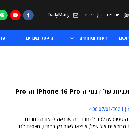
פורומים
גלריה
DailyMaily
ועים
דעות וניתוחים
היי-טק מינויים
פו
דלפו תוכניות של דגמי ה-iPhone 16 Pro וה-Pro
ת
ב
07/01/2024 14:38
ת
 הטיפוס שדלפו, לפחות מה שנראה לכאורה כמותם,
החדשים של אפל, שיצאו לאור רק בסתיו, מצפים לנו