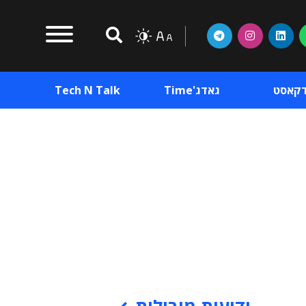
דקאסט
גאדג'Time
Tech N Talk
וכן פרסומי
תוכן פרסומי
וכן פרסומי