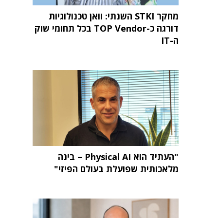
מחקר STKI השנתי: וואן טכנולוגיות
דורגה כ-TOP Vendor בכל תחומי שוק
ה-IT
"העתיד הוא Physical AI – בינה
מלאכותית שפועלת בעולם הפיזי"