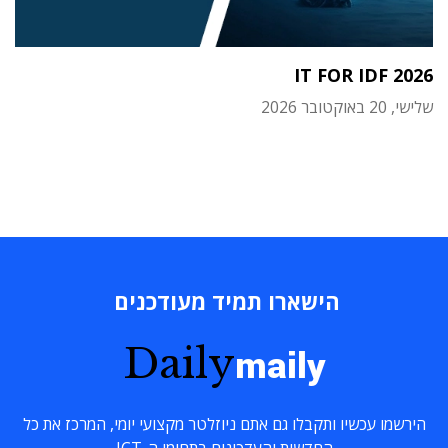
IT FOR IDF 2026
שלישי, 20 באוקטובר 2026
הישארו תמיד מעודכנים
Daily
maily
הירשמו עכשיו ותקבלו גם אתם ניוזלטר מקצועי יומי, המרכז את כל