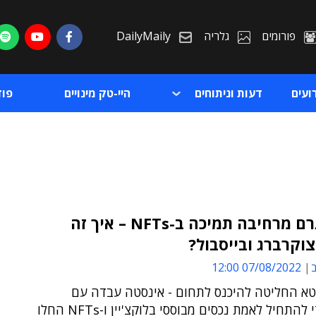
פורומים
גלריה
DailyMaily
ועים
דעות וניתוחים
היי-טק מינויים
פו
אינסטגרם מרחיבה תמיכה ב-NFTs – איך זה
וקרברג ובייסבול?
ת
ב
07/08/2022 12:00
ת
א החליטה להיכנס לתחום - אינסטה עבדה עם
פוליגון כדי להתחיל לאמת נכסים מבוססי בלוקצ'יין ו-NFTs החלו