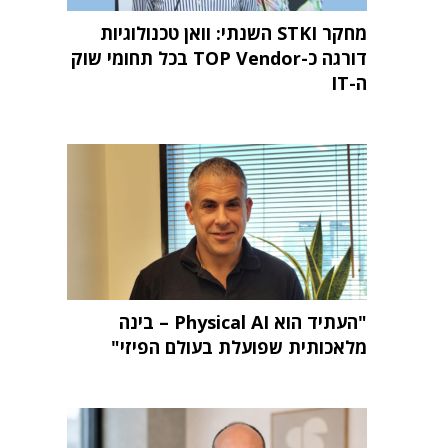
מחקר STKI השנתי: וואן טכנולוגיות
דורגה כ-TOP Vendor בכל תחומי שוק
ה-IT
"העתיד הוא Physical AI – בינה
מלאכותית שפועלת בעולם הפיזי"