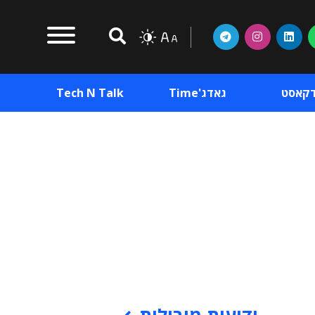
דקאסט
גאדג'Time
Tech N Talk
וכן פרסומי
תוכן פרסומי
וכן פרסומי