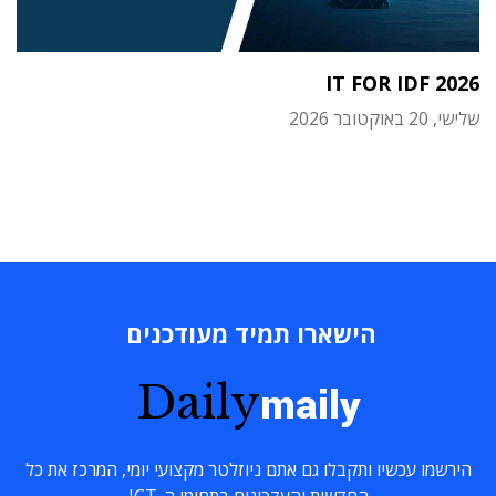
IT FOR IDF 2026
שלישי, 20 באוקטובר 2026
הישארו תמיד מעודכנים
Daily
maily
הירשמו עכשיו ותקבלו גם אתם ניוזלטר מקצועי יומי, המרכז את כל