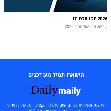
IT FOR IDF 2026
שלישי, 20 באוקטובר 2026
הישארו תמיד מעודכנים
Daily
maily
הירשמו עכשיו ותקבלו גם אתם ניוזלטר מקצועי יומי, המרכז את כל